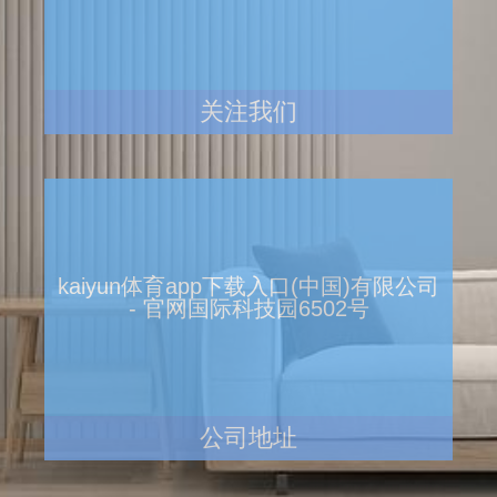
关注我们
kaiyun体育app下载入口(中国)有限公司
- 官网国际科技园6502号
公司地址