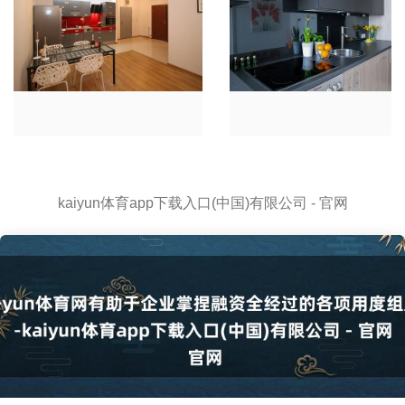
kaiyun体育app下载入口(中国)有限公司 - 官网