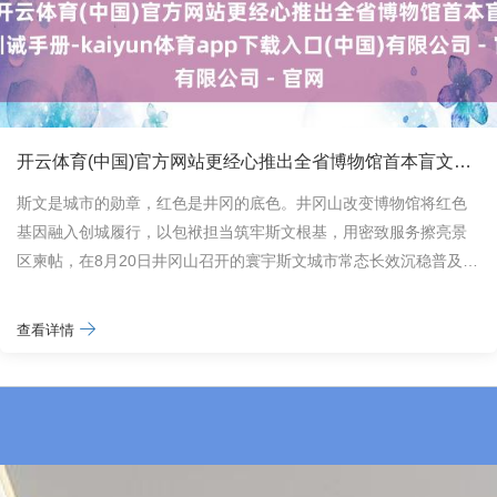
开云体育(中国)官方网站更经心推出全省博物馆首本盲文训诫手册-kaiyun体育app下载入口(中国)有限公司 - 官网
斯文是城市的勋章，红色是井冈的底色。井冈山改变博物馆将红色
基因融入创城履行，以包袱担当筑牢斯文根基，用密致服务擦亮景
区柬帖，在8月20日井冈山召开的寰宇斯文城市常态长效沉稳普及就
业部署会上获评“先进单元”称呼，招引员龙佳获评“优秀志愿者”称
呼，给创城就业交出了一份亮眼答卷。 1 ONE 党建引颈团聚力，环
查看详情
境整治见实效 张开剩余75% 井冈山改变博物馆是新时间斯文履行行
为站点，为保证创城就业的灵验股东，馆内严格落实“路长制+网格
化”科罚，逐日3东谈主常态化查察包干区，每周五组织全员开展环
境大整治